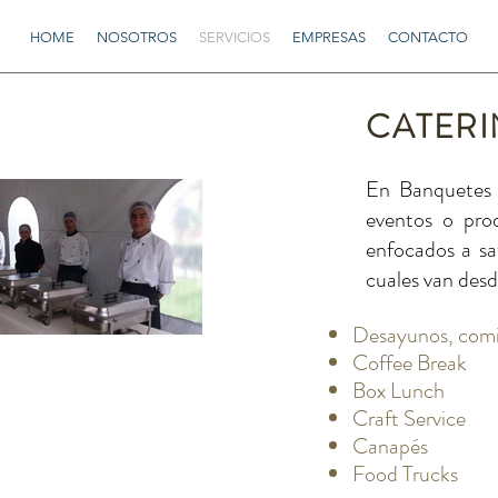
HOME
NOSOTROS
SERVICIOS
EMPRESAS
CONTACTO
CATERI
En Banquetes L
eventos o prod
enfocados a sat
cuales van desd
Desayunos, comi
Coffee Break
Box Lunch
Craft Service
Canapés
Food Trucks