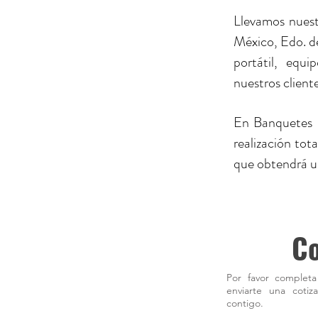
Llevamos nuestr
México, Edo. d
portátil, equi
nuestros cliente
En Banquetes L
realización tot
que obtendrá un
Co
Por favor completa
enviarte una coti
contigo.